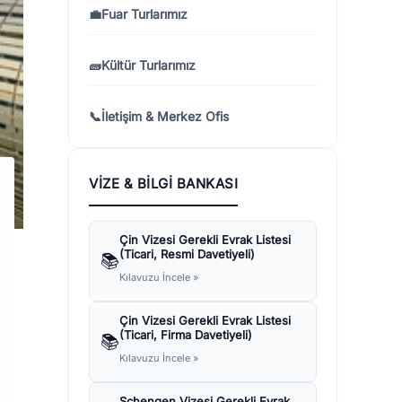
💼
Fuar Turlarımız
🧱
Kültür Turlarımız
📞
İletişim & Merkez Ofis
VIZE & BILGI BANKASI
Çin Vizesi Gerekli Evrak Listesi
(Ticari, Resmi Davetiyeli)
📚
Kılavuzu İncele »
Çin Vizesi Gerekli Evrak Listesi
(Ticari, Firma Davetiyeli)
📚
Kılavuzu İncele »
Schengen Vizesi Gerekli Evrak