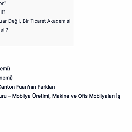
or?
i?
ar Değil, Bir Ticaret Akademisi
alı?
emi)
önemi)
anton Fuarı’nın Farkları
u – Mobilya Üretimi, Makine ve Ofis Mobilyaları İş