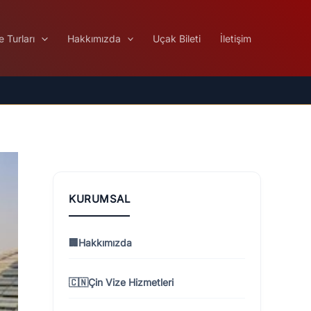
e Turları
Hakkımızda
Uçak Bileti
İletişim
KURUMSAL
🏢
Hakkımızda
🇨🇳
Çin Vize Hizmetleri