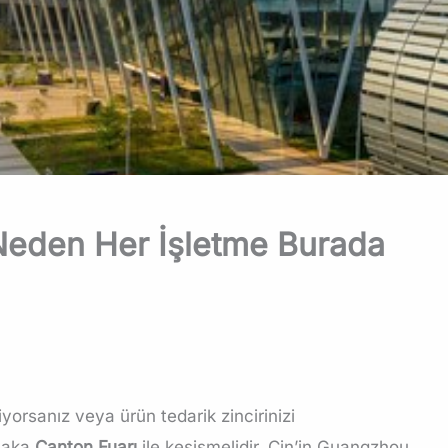
Neden Her İşletme Burada
iyorsanız veya ürün tedarik zincirinizi
tlaka
Canton Fuarı
ile kesişmelidir. Çin’in Guangzhou