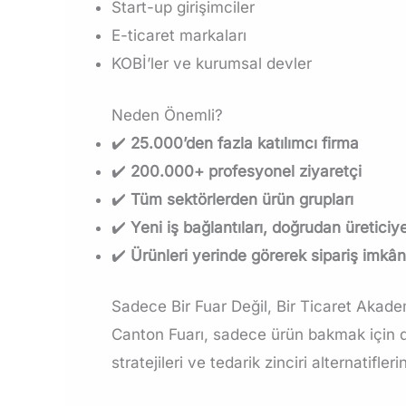
Start-up girişimciler
E-ticaret markaları
KOBİ’ler ve kurumsal devler
Neden Önemli?
✔️
25.000’den fazla katılımcı firma
✔️
200.000+ profesyonel ziyaretçi
✔️
Tüm sektörlerden ürün grupları
✔️
Yeni iş bağlantıları, doğrudan üreticiy
✔️
Ürünleri yerinde görerek sipariş imkân
Sadece Bir Fuar Değil, Bir Ticaret Akade
Canton Fuarı, sadece ürün bakmak için d
stratejileri ve tedarik zinciri alternatifleri