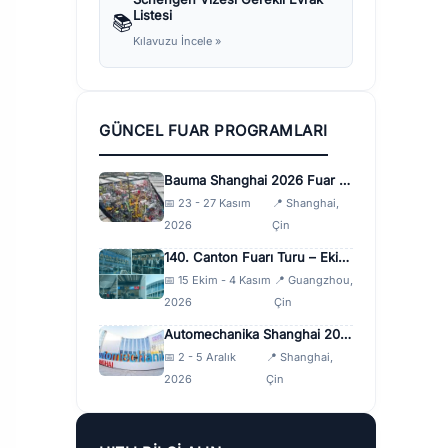
Listesi
📚
Kılavuzu İncele »
GÜNCEL FUAR PROGRAMLARI
Bauma Shanghai 2026 Fuar Turu
📅 23 - 27 Kasım
📍 Shanghai,
2026
Çin
140. Canton Fuarı Turu – Ekim 2026
📅 15 Ekim - 4 Kasım
📍 Guangzhou,
2026
Çin
Automechanika Shanghai 2026 Fuar Turu
📅 2 - 5 Aralık
📍 Shanghai,
2026
Çin