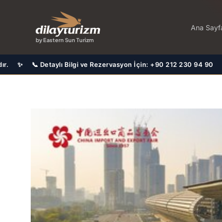
İçeriğe
atla
Ana Sayf
by Eastern Sun Turizm
ilgi ve Rezervasyon İçin: +90 212 230 94 90 ✨ 🤝 Türkiye'nin En Ba