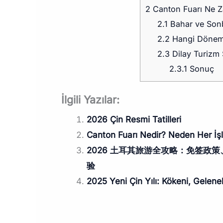
2
Canton Fuarı Ne Z
2.1
Bahar ve Sonb
2.2
Hangi Dönem
2.3
Dilay Turizm S
2.3.1
Sonuç
İlgili Yazılar:
2026 Çin Resmi Tatilleri
Canton Fuarı Nedir? Neden Her İş
2026 土耳其旅游全攻略：免签政策、必去景
验
2025 Yeni Çin Yılı: Kökeni, Gelene