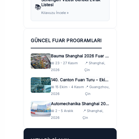
Listesi
📚
Kılavuzu İncele »
GÜNCEL FUAR PROGRAMLARI
Bauma Shanghai 2026 Fuar Turu
📅 23 - 27 Kasım
📍 Shanghai,
2026
Çin
140. Canton Fuarı Turu – Ekim 2026
📅 15 Ekim - 4 Kasım
📍 Guangzhou,
2026
Çin
Automechanika Shanghai 2026 Fuar Turu
📅 2 - 5 Aralık
📍 Shanghai,
2026
Çin