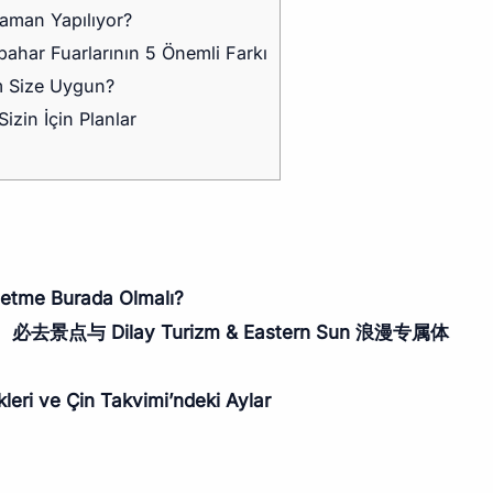
aman Yapılıyor?
ahar Fuarlarının 5 Önemli Farkı
 Size Uygun?
izin İçin Planlar
letme Burada Olmalı?
点与 Dilay Turizm & Eastern Sun 浪漫专属体
kleri ve Çin Takvimi’ndeki Aylar