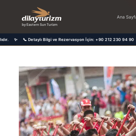
İçeriğe
atla
Ana Sayf
by Eastern Sun Turizm
i ve Rezervasyon İçin: +90 212 230 94 90 ✨ 🤝 Türkiye'nin En Başar