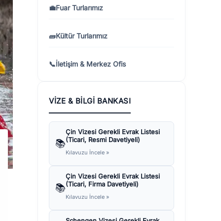
💼
Fuar Turlarımız
🧱
Kültür Turlarımız
📞
İletişim & Merkez Ofis
VIZE & BILGI BANKASI
Çin Vizesi Gerekli Evrak Listesi
(Ticari, Resmi Davetiyeli)
📚
Kılavuzu İncele »
Çin Vizesi Gerekli Evrak Listesi
(Ticari, Firma Davetiyeli)
📚
Kılavuzu İncele »
Schengen Vizesi Gerekli Evrak