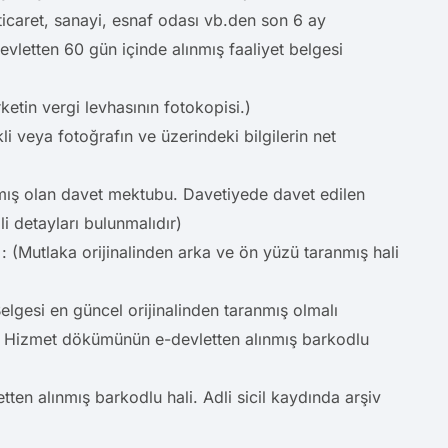
 ticaret, sanayi, esnaf odası vb.den son 6 ay
devletten 60 gün içinde alınmış faaliyet belgesi
rketin vergi levhasının fotokopisi.)
li veya fotoğrafın ve üzerindeki bilgilerin net
nmış olan davet mektubu. Davetiyede davet edilen
ili detayları bulunmalıdır)
: (Mutlaka orijinalinden arka ve ön yüzü taranmış hali
elgesi en güncel orijinalinden taranmış olmalı
4B Hizmet dökümünün e-devletten alınmış barkodlu
letten alınmış barkodlu hali. Adli sicil kaydında arşiv