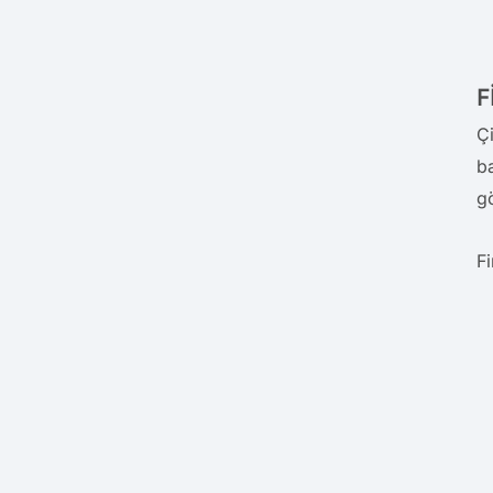
F
Ç
b
g
Fi