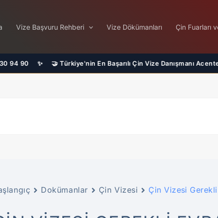
a
Vize Başvuru Rehberi
Vize Dökümanları
Çin Fuarları v
🤝 Türkiye'nin En Başarılı Çin Vize Danışmanı Acentesiyiz
aşlangıç
Dokümanlar
Çin Vizesi
Çin Vizesi Gerekli