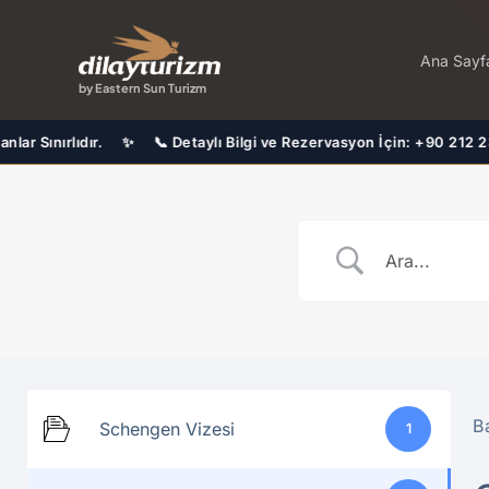
İçeriğe
atla
Ana Sayf
by Eastern Sun Turizm
ıdır. ✨ 📞 Detaylı Bilgi ve Rezervasyon İçin: +90 212 230 94 90 ✨ 
B
Schengen Vizesi
1