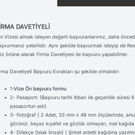
İRMA DAVETİYELİ
in Vizesi almak isteyen değerli başvuranlarımız, daha önceden
aşvurmanız yeterlidir. Aynı şekilde başvurmak isteyip de R
öz önüne alarak Firma Davetiyesi ile başvuru yapabilirler.
rma Davetiyeli Başvuru Evrakları şu şekilde olmalıdır:
1-
Vize Ön başvuru formu
2- Pasaport: (Başvuru tarihi itibari ile geçerlilik süres
pasaportun aslı)
3- Fotoğraf ( 2 Adet, 33 mm x 48 mm ölçülerinde, arka
görünür, beyaz kıyafet ve gözlük olmayan, mat kağıda 
4- Dilekçe (Islak İmzalı) ( Şirket antetli kağıdına yazılmı