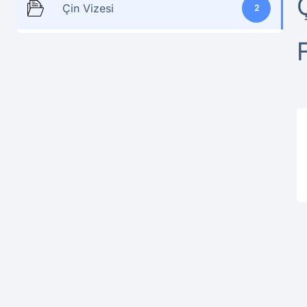
Çin Vizesi
2