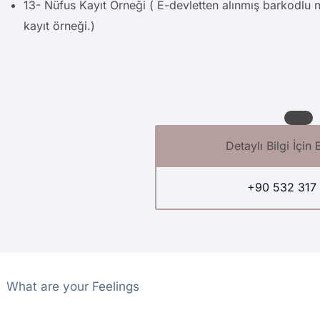
13- Nüfus Kayıt Örneği ( E-devletten alınmış barkodlu n
kayıt örneği.)
Detaylı Bilgi İçin 
+90 532 317 
What are your Feelings