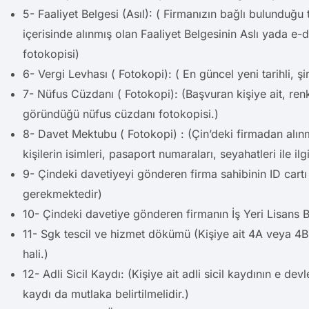
5- Faaliyet Belgesi (Asıl): ( Firmanızın bağlı bulunduğu
içerisinde alınmış olan Faaliyet Belgesinin Aslı yada e-
fotokopisi)
6- Vergi Levhası ( Fotokopi): ( En güncel yeni tarihli, şi
7- Nüfus Cüzdanı ( Fotokopi): (Başvuran kişiye ait, renk
göründüğü nüfus cüzdanı fotokopisi.)
8- Davet Mektubu ( Fotokopi) : (Çin’deki firmadan alı
kişilerin isimleri, pasaport numaraları, seyahatleri ile ilg
9- Çindeki davetiyeyi gönderen firma sahibinin ID cartı 
gerekmektedir)
10- Çindeki davetiye gönderen firmanın İş Yeri Lisans B
11- Sgk tescil ve hizmet dökümü (Kişiye ait 4A veya 
hali.)
12- Adli Sicil Kaydı: (Kişiye ait adli sicil kaydının e dev
kaydı da mutlaka belirtilmelidir.)