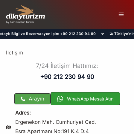
İçeriğe
atla
by Eastern Sun Turizm
ylı Bilgi ve Rezervasyon İçin: +90 212 230 94 90 ✨ 🤝 Türkiye'nin En 
İletişim
7/24 İletişim Hattımız:
+90 212 230 94 90
Arayın
WhatsApp Mesajı Atın
Adres:
Ergenekon Mah. Cumhuriyet Cad.
Esra Apartmanı No:191 K:4 D:4