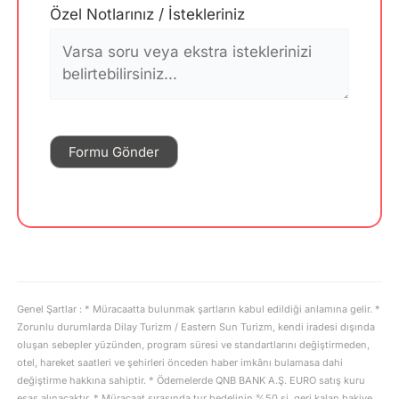
Özel Notlarınız / İstekleriniz
Genel Şartlar : * Müracaatta bulunmak şartların kabul edildiği anlamına gelir. *
Zorunlu durumlarda Dilay Turizm / Eastern Sun Turizm, kendi iradesi dışında
oluşan sebepler yüzünden, program süresi ve standartlarını değiştirmeden,
otel, hareket saatleri ve şehirleri önceden haber imkânı bulamasa dahi
değiştirme hakkına sahiptir. * Ödemelerde QNB BANK A.Ş. EURO satış kuru
esas alınacaktır. * Müracaat sırasında tur bedelinin %50 si, geri kalan bakiye