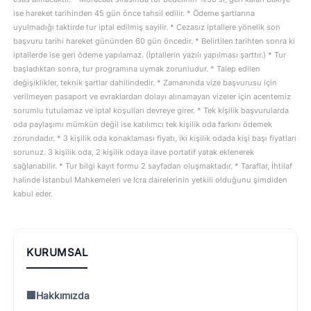
ise hareket tarihinden 45 gün önce tahsil edilir. * Ödeme şartlarına
uyulmadığı taktirde tur iptal edilmiş sayilir. * Cezasız iptallere yönelik son
başvuru tarihi hareket gününden 60 gün öncedir. * Belirtilen tarihten sonra ki
iptallerde ise geri ödeme yapılamaz. (İptallerin yazılı yapılması şarttır.) * Tur
başladıktan sonra, tur programına uymak zorunludur. * Talep edilen
değişiklikler, teknik şartlar dahilindedir. * Zamanında vize başvurusu için
verilmeyen pasaport ve evraklardan dolayı alınamayan vizeler için acentemiz
sorumlu tutulamaz ve iptal koşulları devreye girer. * Tek kişilik başvurularda
oda paylaşımı mümkün değil ise katılımcı tek kişilik oda farkını ödemek
zorundadır. * 3 kişilik oda konaklaması fiyatı, iki kişilik odada kişi başı fiyatları
sorunuz. 3 kişilik oda, 2 kişilik odaya ilave portatif yatak eklenerek
sağlanabilir. * Tur bilgi kayıt formu 2 sayfadan oluşmaktadır. * Taraflar, İhtilaf
halinde Istanbul Mahkemeleri ve Icra dairelerinin yetkili olduğunu şimdiden
kabul eder.
KURUMSAL
🏢
Hakkımızda