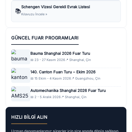
Schengen Vizesi Gerekli Evrak Listesi
📚
Kılavuzu İncele »
GÜNCEL FUAR PROGRAMLARI
Bauma Shanghai 2026 Fuar Turu
📅 23 - 27 Kasım 2026
📍 Shanghai, Çin
140. Canton Fuarı Turu – Ekim 2026
📅 15 Ekim - 4 Kasım 2026
📍 Guangzhou, Çin
Automechanika Shanghai 2026 Fuar Turu
📅 2 - 5 Aralık 2026
📍 Shanghai, Çin
HIZLI BILGI ALIN
Uzman danışmanlarımız süreçler için size anında dönüş sağlasın.