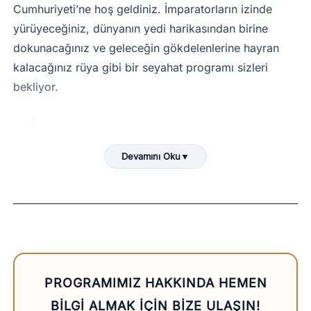
Cumhuriyeti’ne hoş geldiniz. İmparatorların izinde
yürüyeceğiniz, dünyanın yedi harikasından birine
dokunacağınız ve geleceğin gökdelenlerine hayran
kalacağınız rüya gibi bir seyahat programı sizleri
bekliyor.
Seyahat Notu:
Programda belirtilen
Devamını Oku
▼
tüm şehir içi ulaşım ve şehirler arası
hızlı tren transferleri, siz değerli
misafirlerimizin konforu için tamamen
kişiye özel ve rehberimiz eşliğinde
gerçekleştirilecektir.
PROGRAMIMIZ HAKKINDA HEMEN
BILGI ALMAK IÇIN BIZE ULAŞIN!