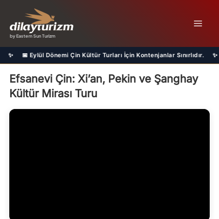
İçeriğe
atla
by Eastern Sun Turizm
ül Dönemi Çin Kültür Turları İçin Kontenjanlar Sınırlıdır. ✨ 📞 Detayl
Efsanevi Çin: Xi’an, Pekin ve Şanghay
Kültür Mirası Turu