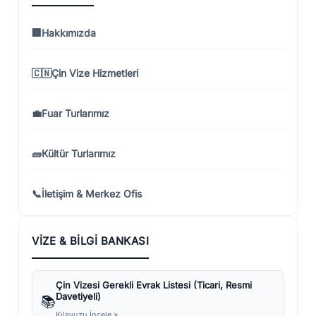
🏢
Hakkımızda
🇨🇳
Çin Vize Hizmetleri
💼
Fuar Turlarımız
🧱
Kültür Turlarımız
📞
İletişim & Merkez Ofis
VIZE & BILGI BANKASI
Çin Vizesi Gerekli Evrak Listesi (Ticari, Resmi
Davetiyeli)
📚
Kılavuzu İncele »