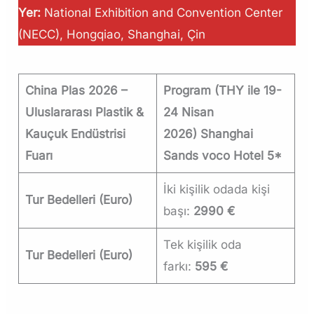
Yer:
National Exhibition and Convention Center
(NECC), Hongqiao, Shanghai, Çin
China Plas 2026 –
Program (THY ile 19-
Uluslararası Plastik &
24 Nisan
Kauçuk Endüstrisi
2026) Shanghai
Fuarı
Sands voco Hotel 5*
İki kişilik odada kişi
Tur Bedelleri (Euro)
başı:
2990 €
Tek kişilik oda
Tur Bedelleri (Euro)
farkı:
595 €