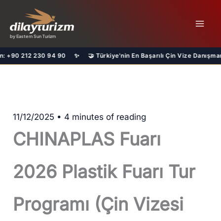
İçeriğe
atla
by Eastern Sun Turizm
30 94 90 ✨ 🤝 Türkiye'nin En Başarılı Çin Vize Danışmanı Acentesiyiz
11/12/2025
•
4 minutes of reading
CHINAPLAS Fuarı
2026 Plastik Fuarı Tur
Programı (Çin Vizesi