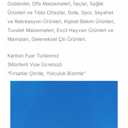
Goblenler, Ofis Malzemeleri, İlaçlar, Sağlık
Ürünleri ve Tıbbi Cihazlar, Gıda, Spor, Seyahat
ve Rekreasyon Ürünleri, Kişisel Bakım Ürünleri,
Tuvalet Malzemeleri, Evcil Hayvan Ürünleri ve
Mamaları, Geleneksel Çin Ürünleri.
Kanton Fuar Turlarımız
(Münferit Vize Ücretsiz)
“Fırsatlar Çin’de, Yolculuk Bizimle”