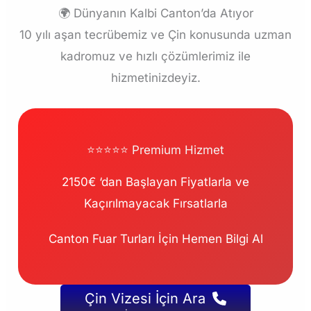
🌍 Dünyanın Kalbi Canton’da Atıyor
10 yılı aşan tecrübemiz ve Çin konusunda uzman
kadromuz ve hızlı çözümlerimiz ile
hizmetinizdeyiz.
⭐⭐⭐⭐⭐ Premium Hizmet
2150€ ‘dan Başlayan Fiyatlarla ve
Kaçırılmayacak Fırsatlarla
Canton Fuar Turları İçin Hemen Bilgi Al
Çin Vizesi İçin Ara