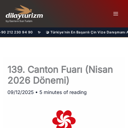
İçeriğe
atla
by Eastern Sun Turizm
En Başarılı Çin Vize Danışmanı Acentesiyiz
139. Canton Fuarı (Nisan
2026 Dönemi)
09/12/2025
•
5 minutes of reading