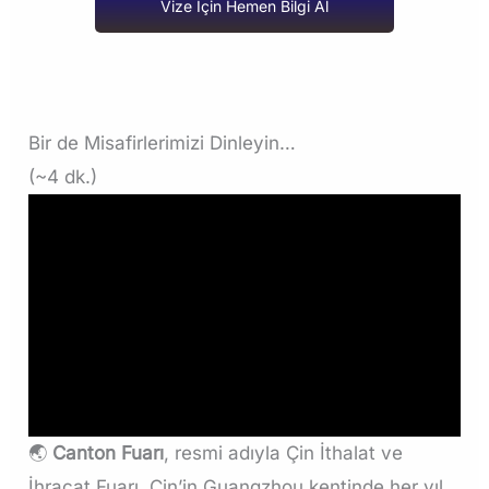
Vize İçin Hemen Bilgi Al
Bir de Misafirlerimizi Dinleyin…
(~4 dk.)
🌏
Canton Fuarı
, resmi adıyla Çin İthalat ve
İhracat Fuarı, Çin’in Guangzhou kentinde her yıl