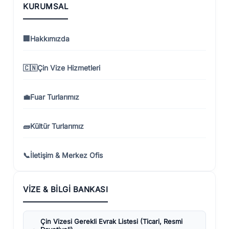
KURUMSAL
🏢
Hakkımızda
🇨🇳
Çin Vize Hizmetleri
💼
Fuar Turlarımız
🧱
Kültür Turlarımız
📞
İletişim & Merkez Ofis
VIZE & BILGI BANKASI
Çin Vizesi Gerekli Evrak Listesi (Ticari, Resmi