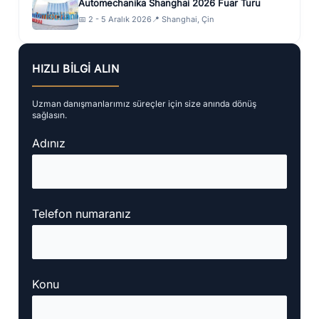
Automechanika Shanghai 2026 Fuar Turu
📅 2 - 5 Aralık 2026
📍 Shanghai, Çin
HIZLI BILGI ALIN
Uzman danışmanlarımız süreçler için size anında dönüş
sağlasın.
Adınız
Telefon numaranız
Konu