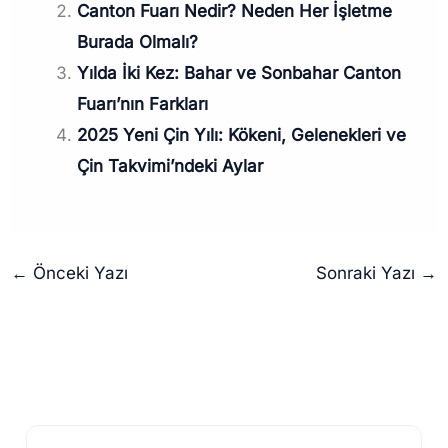
Canton Fuarı Nedir? Neden Her İşletme
Burada Olmalı?
Yılda İki Kez: Bahar ve Sonbahar Canton
Fuarı’nın Farkları
2025 Yeni Çin Yılı: Kökeni, Gelenekleri ve
Çin Takvimi’ndeki Aylar
←
Önceki Yazı
Sonraki Yazı
→