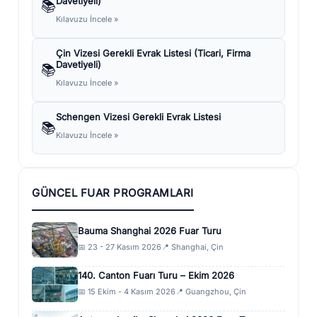
Davetiyeli)
📚
Kılavuzu İncele »
Çin Vizesi Gerekli Evrak Listesi (Ticari, Firma
Davetiyeli)
📚
Kılavuzu İncele »
Schengen Vizesi Gerekli Evrak Listesi
📚
Kılavuzu İncele »
GÜNCEL FUAR PROGRAMLARI
Bauma Shanghai 2026 Fuar Turu
📅 23 - 27 Kasım 2026
📍 Shanghai, Çin
140. Canton Fuarı Turu – Ekim 2026
📅 15 Ekim - 4 Kasım 2026
📍 Guangzhou, Çin