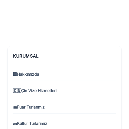
Bayramı:
Renklerle
ve
Lezzetle
Kutlanan
Yeni
KURUMSAL
Yıl
🏢
Hakkımızda
🇨🇳
Çin Vize Hizmetleri
💼
Fuar Turlarımız
🧱
Kültür Turlarımız