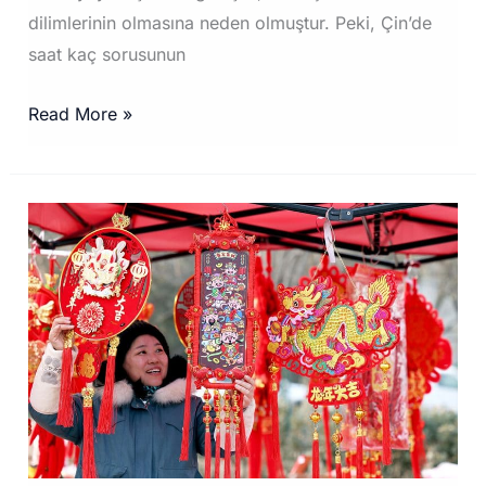
dilimlerinin olmasına neden olmuştur. Peki, Çin’de
saat kaç sorusunun
Çin’de
Read More »
Saat
Kaç?