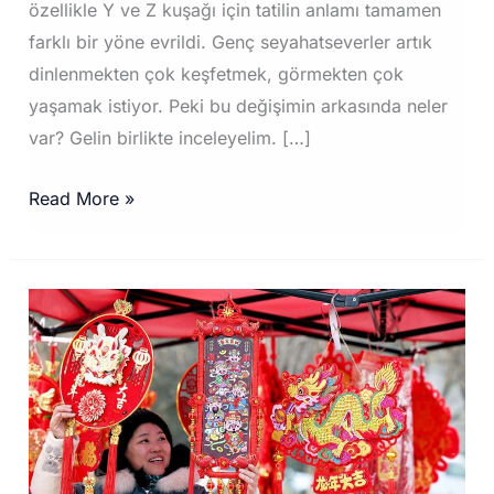
özellikle Y ve Z kuşağı için tatilin anlamı tamamen
farklı bir yöne evrildi. Genç seyahatseverler artık
dinlenmekten çok keşfetmek, görmekten çok
yaşamak istiyor. Peki bu değişimin arkasında neler
var? Gelin birlikte inceleyelim. […]
Y
Read More »
ve
Z
Kuşağı
Neden
Artık
Kalabalık
Plajları
Değil
Deneyimi