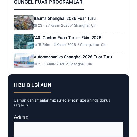
GÜNCEL FUAR PROGRAMLARI
Bauma Shanghai 2026 Fuar Turu
📅 23 - 27 Kasım 2026
📍 Shanghai, Çin
140. Canton Fuarı Turu – Ekim 2026
📅 15 Ekim - 4 Kasım 2026
📍 Guangzhou, Çin
Automechanika Shanghai 2026 Fuar Turu
📅 2 - 5 Aralık 2026
📍 Shanghai, Çin
HIZLI BILGI ALIN
Uzman danışmanlarımız süreçler için size anında dönüş
sağlasın.
Adınız